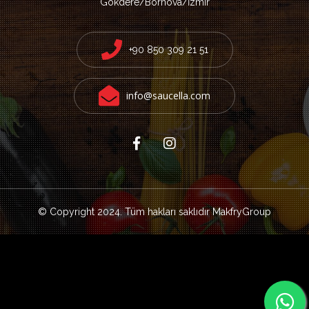
Gökdere/Bornova/İzmir
+90 850 309 21 51
info@saucella.com
© Copyright 2024. Tüm hakları saklıdır
MakfryGroup